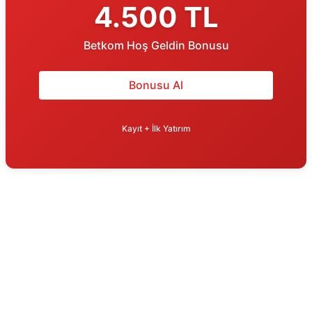
4.500 TL
Betkom Hoş Geldin Bonusu
Bonusu Al
Kayıt + İlk Yatırım