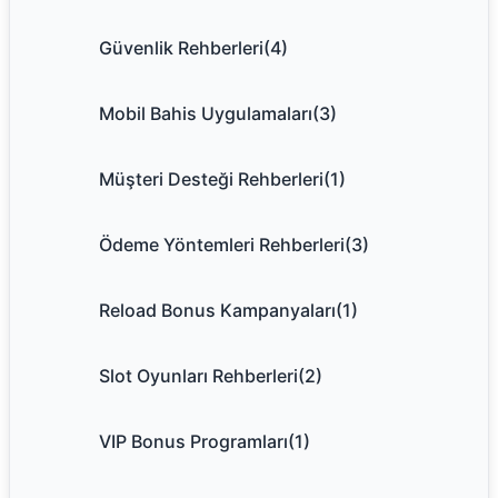
Güvenlik Rehberleri
(4)
Mobil Bahis Uygulamaları
(3)
Müşteri Desteği Rehberleri
(1)
Ödeme Yöntemleri Rehberleri
(3)
Reload Bonus Kampanyaları
(1)
Slot Oyunları Rehberleri
(2)
VIP Bonus Programları
(1)