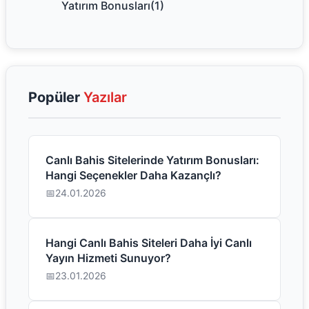
Yatırım Bonusları
(1)
Popüler
Yazılar
Canlı Bahis Sitelerinde Yatırım Bonusları:
Hangi Seçenekler Daha Kazançlı?
24.01.2026
Hangi Canlı Bahis Siteleri Daha İyi Canlı
Yayın Hizmeti Sunuyor?
23.01.2026