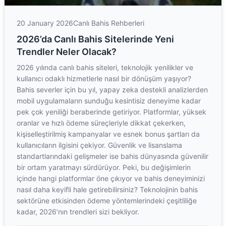
20 January 2026
Canlı Bahis Rehberleri
2026’da Canlı Bahis Sitelerinde Yeni
Trendler Neler Olacak?
2026 yılında canlı bahis siteleri, teknolojik yenilikler ve
kullanıcı odaklı hizmetlerle nasıl bir dönüşüm yaşıyor?
Bahis severler için bu yıl, yapay zeka destekli analizlerden
mobil uygulamaların sunduğu kesintisiz deneyime kadar
pek çok yeniliği beraberinde getiriyor. Platformlar, yüksek
oranlar ve hızlı ödeme süreçleriyle dikkat çekerken,
kişiselleştirilmiş kampanyalar ve esnek bonus şartları da
kullanıcıların ilgisini çekiyor. Güvenlik ve lisanslama
standartlarındaki gelişmeler ise bahis dünyasında güvenilir
bir ortam yaratmayı sürdürüyor. Peki, bu değişimlerin
içinde hangi platformlar öne çıkıyor ve bahis deneyiminizi
nasıl daha keyifli hale getirebilirsiniz? Teknolojinin bahis
sektörüne etkisinden ödeme yöntemlerindeki çeşitliliğe
kadar, 2026’nın trendleri sizi bekliyor.