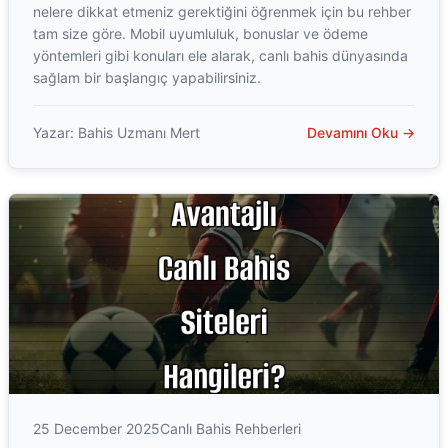
nelere dikkat etmeniz gerektiğini öğrenmek için bu rehber
tam size göre. Mobil uyumluluk, bonuslar ve ödeme
yöntemleri gibi konuları ele alarak, canlı bahis dünyasında
sağlam bir başlangıç yapabilirsiniz.
Yazar: Bahis Uzmanı Mert
Devamını Oku →
25 December 2025
Canlı Bahis Rehberleri