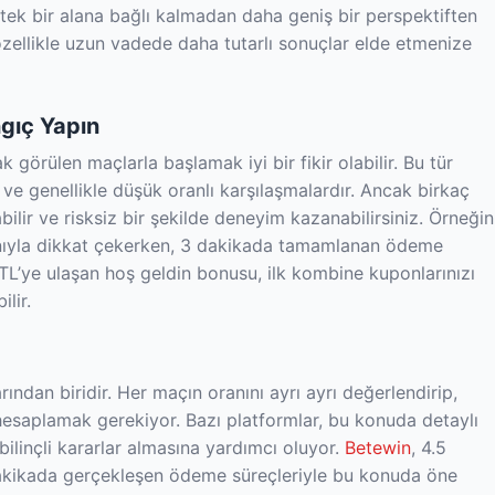
ce tek bir alana bağlı kalmadan daha geniş bir perspektiften
özellikle uzun vadede daha tutarlı sonuçlar elde etmenize
ngıç Yapın
görülen maçlarla başlamak iyi bir fikir olabilir. Bu tür
ve genellikle düşük oranlı karşılaşmalardır. Ancak birkaç
ilir ve risksiz bir şekilde deneyim kazanabilirsiniz. Örneğin
uanıyla dikkat çekerken, 3 dakikada tamamlanan ödeme
 TL’ye ulaşan hoş geldin bonusu, ilk kombine kuponlarınızı
lir.
a
ından biridir. Her maçın oranını ayrı ayrı değerlendirip,
hesaplamak gerekiyor. Bazı platformlar, bu konuda detaylı
 bilinçli kararlar almasına yardımcı oluyor.
Betewin
, 4.5
dakikada gerçekleşen ödeme süreçleriyle bu konuda öne