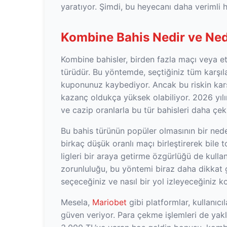
yaratıyor. Şimdi, bu heyecanı daha verimli 
Kombine Bahis Nedir ve Nede
Kombine bahisler, birden fazla maçı veya etk
türüdür. Bu yöntemde, seçtiğiniz tüm karşıl
kuponunuz kaybediyor. Ancak bu riskin karşıl
kazanç oldukça yüksek olabiliyor. 2026 yıl
ve cazip oranlarla bu tür bahisleri daha çeki
Bu bahis türünün popüler olmasının bir nede
birkaç düşük oranlı maçı birleştirerek bile to
ligleri bir araya getirme özgürlüğü de kull
zorunluluğu, bu yöntemi biraz daha dikkat 
seçeceğiniz ve nasıl bir yol izleyeceğiniz k
Mesela,
Mariobet
gibi platformlar, kullanıcı
güven veriyor. Para çekme işlemleri de yakl