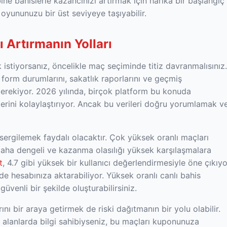
e bahislerle kazancınızı artırmak için harika bir başlangıç
 oyununuzu bir üst seviyeye taşıyabilir.
 Artırmanın Yolları
istiyorsanız, öncelikle maç seçiminde titiz davranmalısınız.
 form durumlarını, sakatlık raporlarını ve geçmiş
erekiyor. 2026 yılında, birçok platform bu konuda
 işlerini kolaylaştırıyor. Ancak bu verileri doğru yorumlamak v
sergilemek faydalı olacaktır. Çok yüksek oranlı maçları
daha dengeli ve kazanma olasılığı yüksek karşılaşmalara
t
, 4.7 gibi yüksek bir kullanıcı değerlendirmesiyle öne çıkıyo
ede hesabınıza aktarabiliyor. Yüksek oranlı canlı bahis
üvenli bir şekilde oluşturabilirsiniz.
ını bir araya getirmek de riski dağıtmanın bir yolu olabilir.
i alanlarda bilgi sahibiyseniz, bu maçları kuponunuza