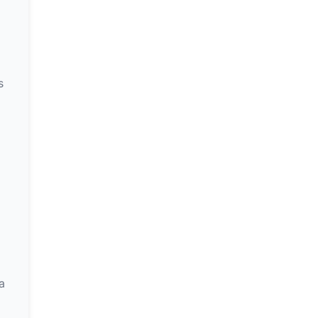
s
i
a