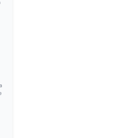
a
a
e