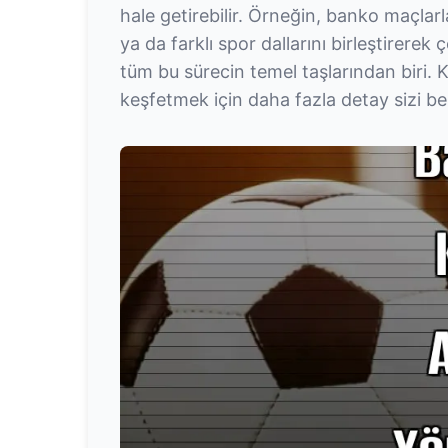
hale getirebilir. Örneğin, banko maçlarl
ya da farklı spor dallarını birleştirerek 
tüm bu sürecin temel taşlarından biri. 
keşfetmek için daha fazla detay sizi bek