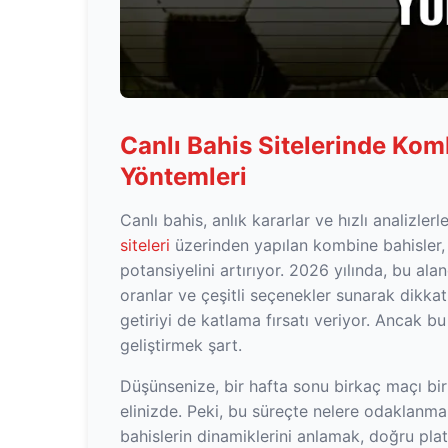
Canlı Bahis Sitelerinde Kom
Yöntemleri
Canlı bahis, anlık kararlar ve hızlı analizle
siteleri
üzerinden yapılan kombine bahisler, 
potansiyelini artırıyor. 2026 yılında, bu ala
oranlar ve çeşitli seçenekler sunarak dikkat
getiriyi de katlama fırsatı veriyor. Ancak bu
geliştirmek şart.
Düşünsenize, bir hafta sonu birkaç maçı birl
elinizde. Peki, bu süreçte nelere odaklanmal
bahislerin dinamiklerini anlamak, doğru p