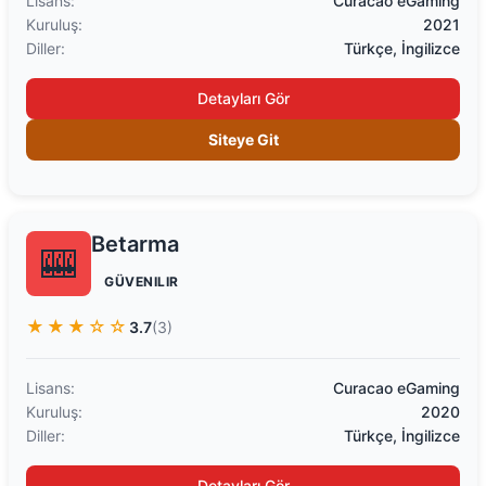
Lisans:
Curacao eGaming
Kuruluş:
2021
Diller:
Türkçe, İngilizce
Detayları Gör
Siteye Git
Betarma
🎰
GÜVENILIR
★★★☆☆
3.7
(3)
Lisans:
Curacao eGaming
Kuruluş:
2020
Diller:
Türkçe, İngilizce
Detayları Gör