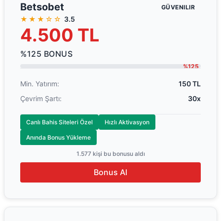
Betsobet
GÜVENILIR
★★★☆☆
3.5
4.500 TL
%125 BONUS
%125
Min. Yatırım:
150 TL
Çevrim Şartı:
30x
Canlı Bahis Siteleri Özel
Hızlı Aktivasyon
Anında Bonus Yükleme
1.577 kişi bu bonusu aldı
Bonus Al