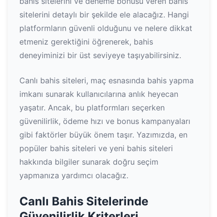
bahis sitelerini ve deneme bonusu veren bahis
sitelerini detaylı bir şekilde ele alacağız. Hangi
platformların güvenli olduğunu ve nelere dikkat
etmeniz gerektiğini öğrenerek, bahis
deneyiminizi bir üst seviyeye taşıyabilirsiniz.
Canlı bahis siteleri, maç esnasında bahis yapma
imkanı sunarak kullanıcılarına anlık heyecan
yaşatır. Ancak, bu platformları seçerken
güvenilirlik, ödeme hızı ve bonus kampanyaları
gibi faktörler büyük önem taşır. Yazımızda, en
popüler bahis siteleri ve yeni bahis siteleri
hakkında bilgiler sunarak doğru seçim
yapmanıza yardımcı olacağız.
Canlı Bahis Sitelerinde
Güvenilirlik Kriterleri