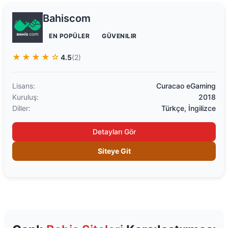
Bahiscom
EN POPÜLER
GÜVENILIR
★★★★☆
4.5
(2)
Lisans:
Curacao eGaming
Kuruluş:
2018
Diller:
Türkçe, İngilizce
Detayları Gör
Siteye Git