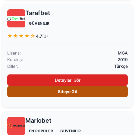
Tarafbet
GÜVENILIR
★★★★☆
4.7
(3)
Lisans:
MGA
Kuruluş:
2019
Diller:
Türkçe
Detayları Gör
Siteye Git
Mariobet
EN POPÜLER
GÜVENILIR