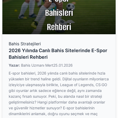
Bahis Stratejileri
2026 Yılında Canlı Bahis Sitelerinde E-Spor
Bahisleri Rehberi
Yazar:
Bahis Uzmanı Mert
25.01.2026
E-spor bahisleri, 2026 yılında canlı bahis sitelerinde hızla
yükselen bir trend haline geldi. Dijital oyunların milyonlarca
izleyiciye ulaşmasıyla birlikte, League of Legends, CS:GO
gibi oyunlar artık sadece eğlence değil, aynı zamanda
kazanç fırsatı sunuyor. Peki, bu alanda nasıl bir strateji
geliştirmelisiniz? Hangi platformlar daha avantajlı oranlar
ve güvenilir hizmetler sunuyor? E-spor bahislerinin
dinamiklerini anlamak, doğru oyunu seçmek ve maç