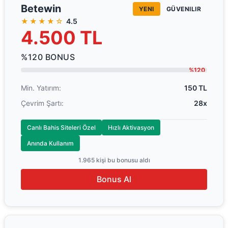
Betewin
YENI
GÜVENILIR
★★★★☆
4.5
4.500 TL
%120 BONUS
%120
Min. Yatırım:
150 TL
Çevrim Şartı:
28x
Canlı Bahis Siteleri Özel
Hızlı Aktivasyon
Anında Kullanım
1.965 kişi bu bonusu aldı
Bonus Al