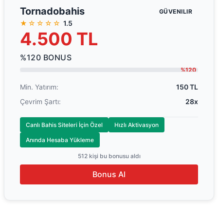
Tornadobahis
GÜVENILIR
★☆☆☆☆
1.5
4.500 TL
%120 BONUS
%120
Min. Yatırım:
150 TL
Çevrim Şartı:
28x
Canlı Bahis Siteleri İçin Özel
Hızlı Aktivasyon
Anında Hesaba Yükleme
512 kişi bu bonusu aldı
Bonus Al