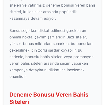
siteleri ve yatırımsız deneme bonusu veren bahis
siteleri, kullanıcılar arasında popülerlik
kazanmaya devam ediyor.
Bonus seçerken dikkat edilmesi gereken en
önemli nokta, çevrim şartlarıdır. Bazı siteler,
yüksek bonus miktarları sunarken, bu bonusları
çekebilmek için zorlu şartlar koyabilir. Bu
nedenle, bonuslu bahis siteleri veya promosyon
veren bahis siteleri arasında seçim yaparken
kampanya detaylarını dikkatlice incelemek
önemlidir.
Deneme Bonusu Veren Bahis
Siteleri