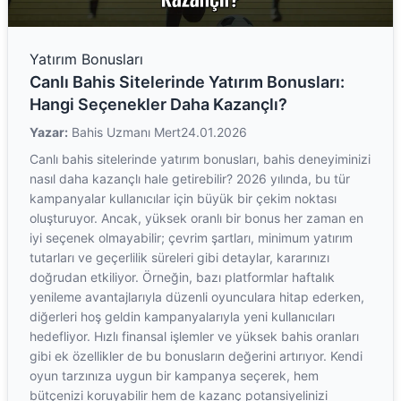
Yatırım Bonusları
Canlı Bahis Sitelerinde Yatırım Bonusları:
Hangi Seçenekler Daha Kazançlı?
Yazar:
Bahis Uzmanı Mert
24.01.2026
Canlı bahis sitelerinde yatırım bonusları, bahis deneyiminizi
nasıl daha kazançlı hale getirebilir? 2026 yılında, bu tür
kampanyalar kullanıcılar için büyük bir çekim noktası
oluşturuyor. Ancak, yüksek oranlı bir bonus her zaman en
iyi seçenek olmayabilir; çevrim şartları, minimum yatırım
tutarları ve geçerlilik süreleri gibi detaylar, kararınızı
doğrudan etkiliyor. Örneğin, bazı platformlar haftalık
yenileme avantajlarıyla düzenli oyunculara hitap ederken,
diğerleri hoş geldin kampanyalarıyla yeni kullanıcıları
hedefliyor. Hızlı finansal işlemler ve yüksek bahis oranları
gibi ek özellikler de bu bonusların değerini artırıyor. Kendi
oyun tarzınıza uygun bir kampanya seçerek, hem
bütçenizi koruyabilir hem de kazanç potansiyelinizi