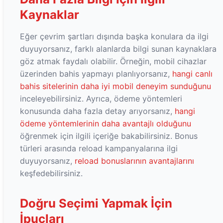
Kaynaklar
Eğer çevrim şartları dışında başka konulara da ilgi
duyuyorsanız, farklı alanlarda bilgi sunan kaynaklara
göz atmak faydalı olabilir. Örneğin, mobil cihazlar
üzerinden bahis yapmayı planlıyorsanız,
hangi canlı
bahis sitelerinin daha iyi mobil deneyim sunduğunu
inceleyebilirsiniz. Ayrıca, ödeme yöntemleri
konusunda daha fazla detay arıyorsanız,
hangi
ödeme yöntemlerinin daha avantajlı olduğunu
öğrenmek için ilgili içeriğe bakabilirsiniz. Bonus
türleri arasında reload kampanyalarına ilgi
duyuyorsanız,
reload bonuslarının avantajlarını
keşfedebilirsiniz.
Doğru Seçimi Yapmak İçin
İpuçları