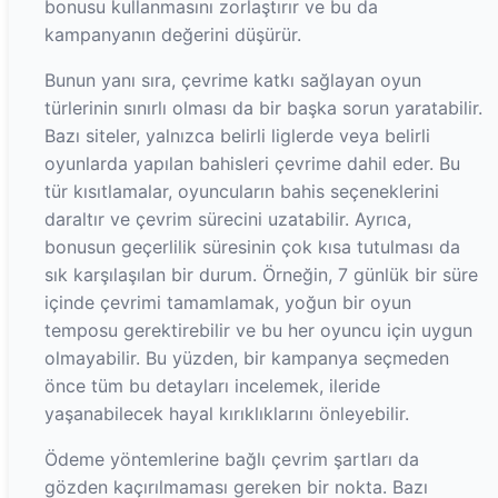
bonusu kullanmasını zorlaştırır ve bu da
kampanyanın değerini düşürür.
Bunun yanı sıra, çevrime katkı sağlayan oyun
türlerinin sınırlı olması da bir başka sorun yaratabilir.
Bazı siteler, yalnızca belirli liglerde veya belirli
oyunlarda yapılan bahisleri çevrime dahil eder. Bu
tür kısıtlamalar, oyuncuların bahis seçeneklerini
daraltır ve çevrim sürecini uzatabilir. Ayrıca,
bonusun geçerlilik süresinin çok kısa tutulması da
sık karşılaşılan bir durum. Örneğin, 7 günlük bir süre
içinde çevrimi tamamlamak, yoğun bir oyun
temposu gerektirebilir ve bu her oyuncu için uygun
olmayabilir. Bu yüzden, bir kampanya seçmeden
önce tüm bu detayları incelemek, ileride
yaşanabilecek hayal kırıklıklarını önleyebilir.
Ödeme yöntemlerine bağlı çevrim şartları da
gözden kaçırılmaması gereken bir nokta. Bazı