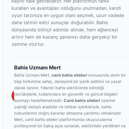
keyifli hale getirecektir. Her platformun farklı
kuralları ve avantajları olduğunu unutmadan, kendi
oyun tarzınıza en uygun olanı seçmek, uzun vadede
daha tatmin edici sonuçlar doğurabilir. Bahis
dünyasında bilinçli adımlar atmak, hem eğlenceyi
artırır hem de kazanç şansınızı daha gerçekçi bir
zemine oturtur.
Bahis Uzmanı Mert
Bahis Uzmanı Mert,
canlı bahis siteleri
konusunda derin bir
bilgi birikimine sahip, deneyimli bir içerik editörü ve yazar
olarak tanınır. Yıllardır bahis sektöründe edindiği
tecrübelerle, kullanıcılara en güvenilir ve güncel bilgileri
B
sunmayı hedeflemektedir.
Canlı bahis siteleri
üzerine
yaptığı detaylı analizler ve rehber içerikleriyle, bahis
tutkunlarının doğru kararlar almasına yardımcı olmaktadır.
Mert,
canlı bahis siteleri
platformunda okuyucularına
profesyonel bir bakış açısı sunarak, sektördeki yenilikleri ve