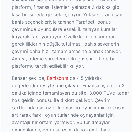
platform, finansal işlemleri yalnızca 2 dakika gibi
kısa bir sürede gerçekleştiriyor. Yüksek oranlı canlı
bahis seçenekleriyle tanınan Tarafbet, bonus
çevriminde oyunculara esneklik tanıyan kurallar
koyarak fark yaratıyor. Özellikle minimum oran
gerekliliklerinin düşük tutulması, bahis severlerin
çevrimi daha hızlı tamamlamasına olanak tanıyor.
Ayrıca, ödeme süreçlerindeki güvenilirlik de bu
platformu tercih edilebilir kılıyor.
Benzer şekilde,
Bahiscom
da 4.5 yıldızlık
değerlendirmesiyle öne çıkıyor. Finansal işlemleri 3
dakika içinde tamamlayan bu site, 3.000 TL’ye kadar
hoş geldin bonusu ile dikkat çekiyor. Çevrim
şartlarında ise, özellikle casino oyunlarının katkısını
artırarak farklı oyun türlerinde oynayanlar için
avantajlı bir ortam yaratıyor. Bu tür detaylar,
oyuncuların çevrim sürecini daha keyifli hale