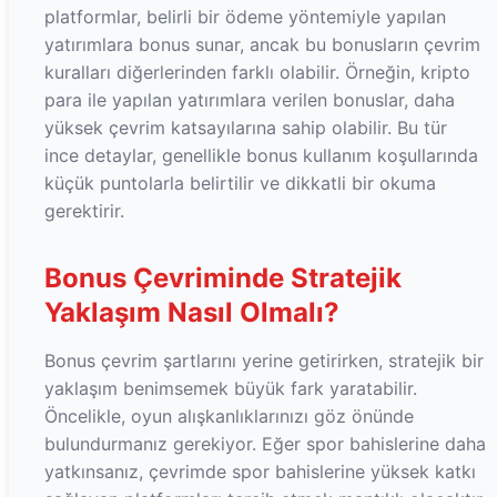
platformlar, belirli bir ödeme yöntemiyle yapılan
yatırımlara bonus sunar, ancak bu bonusların çevrim
kuralları diğerlerinden farklı olabilir. Örneğin, kripto
para ile yapılan yatırımlara verilen bonuslar, daha
yüksek çevrim katsayılarına sahip olabilir. Bu tür
ince detaylar, genellikle bonus kullanım koşullarında
küçük puntolarla belirtilir ve dikkatli bir okuma
gerektirir.
Bonus Çevriminde Stratejik
Yaklaşım Nasıl Olmalı?
Bonus çevrim şartlarını yerine getirirken, stratejik bir
yaklaşım benimsemek büyük fark yaratabilir.
Öncelikle, oyun alışkanlıklarınızı göz önünde
bulundurmanız gerekiyor. Eğer spor bahislerine daha
yatkınsanız, çevrimde spor bahislerine yüksek katkı