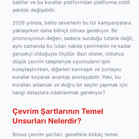
belirler ve bu kurallar platformdan platforma ciddi
şekilde değişebilir.
2026 yılında, bahis severlerin bu tür kampanyalara
yaklaşırken daha bilinçli olması gerekiyor. Bir
promosyonun değeri, sadece sunduğu tutarla değil,
aynı zamanda bu tutarı nakde çevirmenin ne kadar
gerçekçi olduğuyla ölçülür. Bazı siteler, oldukça
düşük çevrim talepleriyle oyuncuların işini
kolaylaştırırken, diğerleri karmaşık ve zorlayıcı
kurallar koyarak avantajı sınırlayabilir. Peki, bu
kuralları anlamak ve doğru bir seçim yapmak için
hangi detaylara odaklanmak gerekiyor?
Çevrim Şartlarının Temel
Unsurları Nelerdir?
Bonus çevrim şartları, genellikle birkaç temel