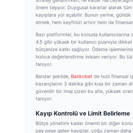
strateji geliştirirken, ne kadar harcayacağ
önem taşıyor. Duygusal kararlar alarak tüm
kayıplara yol açabilir. Bunun yerine, günlük v
etmek, hem keyfinizi artırır hem de finansal r
Bazı platformlar, bu konuda kullanıcılarına 
4.5 gibi yüksek bir kullanıcı puanıyla dikk
bütçenize katkı sağlıyor. Ödeme işlemlerini
hızlıca değerlendirme imkanı veriyor. Bu tür
tanıyor.
Benzer şekilde,
Bankobet
de hızlı finansal i
kazançlarını 3 dakika gibi kısa bir zaman d
güvenilir bir imaj çizen bu site, yüksek ora
tanıyor.
Kayıp Kontrolü ve Limit Belirleme
Bütçe yönetimi kadar önemli bir diğer konu d
peş peşe gelen kayıplar, çoğu zaman daha f