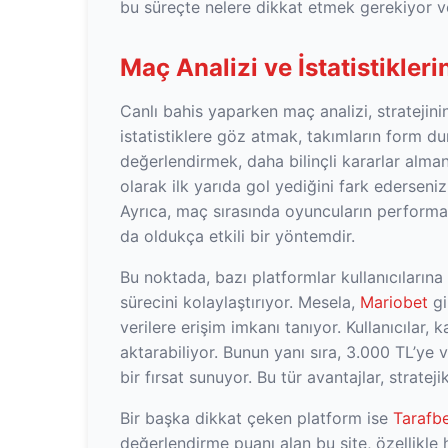
bu süreçte nelere dikkat etmek gerekiyor ve
Maç Analizi ve İstatistikleri
Canlı bahis yaparken maç analizi, stratejini
istatistiklere göz atmak, takımların form du
değerlendirmek, daha bilinçli kararlar alman
olarak ilk yarıda gol yediğini fark ederseniz,
Ayrıca, maç sırasında oyuncuların perform
da oldukça etkili bir yöntemdir.
Bu noktada, bazı platformlar kullanıcılarına 
sürecini kolaylaştırıyor. Mesela,
Mariobet
gi
verilere erişim imkanı tanıyor. Kullanıcılar,
aktarabiliyor. Bunun yanı sıra, 3.000 TL’ye
bir fırsat sunuyor. Bu tür avantajlar, strate
Bir başka dikkat çeken platform ise
Tarafb
değerlendirme puanı alan bu site, özellikle 