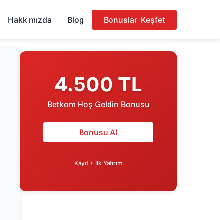
Bonusları Keşfet
Hakkımızda
Blog
4.500 TL
Betkom Hoş Geldin Bonusu
Bonusu Al
Kayıt + İlk Yatırım