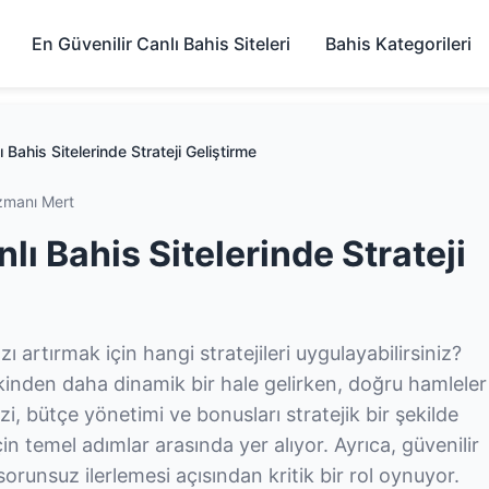
En Güvenilir Canlı Bahis Siteleri
Bahis Kategorileri
ı Bahis Sitelerinde Strateji Geliştirme
zmanı Mert
nlı Bahis Sitelerinde Strateji
 artırmak için hangi stratejileri uygulayabilirsiniz?
inden daha dinamik bir hale gelirken, doğru hamleler
 bütçe yönetimi ve bonusları stratejik bir şekilde
in temel adımlar arasında yer alıyor. Ayrıca, güvenilir
orunsuz ilerlemesi açısından kritik bir rol oynuyor.