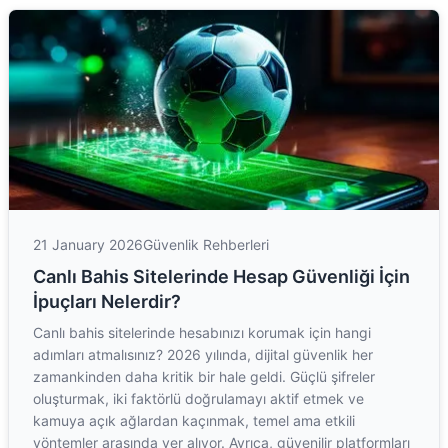
21 January 2026
Güvenlik Rehberleri
Canlı Bahis Sitelerinde Hesap Güvenliği İçin
İpuçları Nelerdir?
Canlı bahis sitelerinde hesabınızı korumak için hangi
adımları atmalısınız? 2026 yılında, dijital güvenlik her
zamankinden daha kritik bir hale geldi. Güçlü şifreler
oluşturmak, iki faktörlü doğrulamayı aktif etmek ve
kamuya açık ağlardan kaçınmak, temel ama etkili
yöntemler arasında yer alıyor. Ayrıca, güvenilir platformları