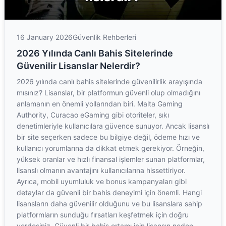
16 January 2026
Güvenlik Rehberleri
2026 Yılında Canlı Bahis Sitelerinde
Güvenilir Lisanslar Nelerdir?
2026 yılında canlı bahis sitelerinde güvenilirlik arayışında
mısınız? Lisanslar, bir platformun güvenli olup olmadığını
anlamanın en önemli yollarından biri. Malta Gaming
Authority, Curacao eGaming gibi otoriteler, sıkı
denetimleriyle kullanıcılara güvence sunuyor. Ancak lisanslı
bir site seçerken sadece bu bilgiye değil, ödeme hızı ve
kullanıcı yorumlarına da dikkat etmek gerekiyor. Örneğin,
yüksek oranlar ve hızlı finansal işlemler sunan platformlar,
lisanslı olmanın avantajını kullanıcılarına hissettiriyor.
Ayrıca, mobil uyumluluk ve bonus kampanyaları gibi
detaylar da güvenli bir bahis deneyimi için önemli. Hangi
lisansların daha güvenilir olduğunu ve bu lisanslara sahip
platformların sunduğu fırsatları keşfetmek için doğru
yerdesiniz. Güvenli bir bahis ortamı için lisansın neden