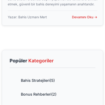
etmek, güvenli bir bahis deneyimi yaşamanın anahtarıdır.
Yazar: Bahis Uzmanı Mert
Devamını Oku →
Popüler
Kategoriler
Bahis Stratejileri
(5)
Bonus Rehberleri
(2)