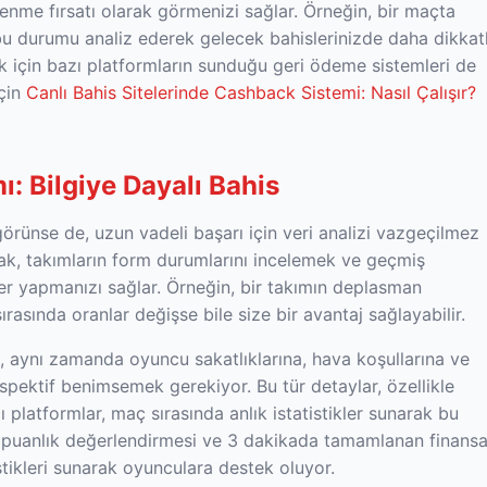
ğrenme fırsatı olarak görmenizi sağlar. Örneğin, bir maçta
bu durumu analiz ederek gelecek bahislerinizde daha dikkatl
tmek için bazı platformların sunduğu geri ödeme sistemleri de
için
Canlı Bahis Sitelerinde Cashback Sistemi: Nasıl Çalışır?
ı: Bilgiye Dayalı Bahis
 görünse de, uzun vadeli başarı için veri analizi vazgeçilmez
mak, takımların form durumlarını incelemek ve geçmiş
er yapmanızı sağlar. Örneğin, bir takımın deplasman
rasında oranlar değişse bile size bir avantaj sağlayabilir.
l, aynı zamanda oyuncu sakatlıklarına, hava koşullarına ve
spektif benimsemek gerekiyor. Bu tür detaylar, özellikle
zı platformlar, maç sırasında anlık istatistikler sunarak bu
4 puanlık değerlendirmesi ve 3 dakikada tamamlanan finansa
stikleri sunarak oyunculara destek oluyor.