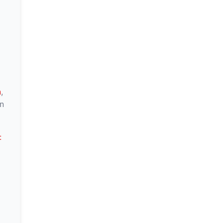
n
,
en
: