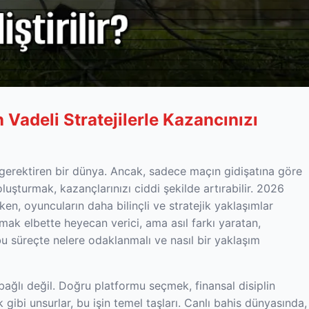
 Vadeli Stratejilerle Kazancınızı
e gerektiren bir dünya. Ancak, sadece maçın gidişatına göre
luşturmak, kazançlarınızı ciddi şekilde artırabilir. 2026
en, oyuncuların daha bilinçli ve stratejik yaklaşımlar
k elbette heyecan verici, ama asıl farkı yaratan,
 bu süreçte nelere odaklanmalı ve nasıl bir yaklaşım
ağlı değil. Doğru platformu seçmek, finansal disiplin
 gibi unsurlar, bu işin temel taşları. Canlı bahis dünyasında,