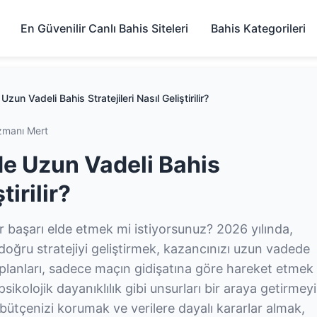
En Güvenilir Canlı Bahis Siteleri
Bahis Kategorileri
Uzun Vadeli Bahis Stratejileri Nasıl Geliştirilir?
zmanı Mert
de Uzun Vadeli Bahis
tirilir?
ir başarı elde etmek mi istiyorsunuz? 2026 yılında,
doğru stratejiyi geliştirmek, kazancınızı uzun vadede
 planları, sadece maçın gidişatına göre hareket etmek
psikolojik dayanıklılık gibi unsurları bir araya getirmeyi
bütçenizi korumak ve verilere dayalı kararlar almak,