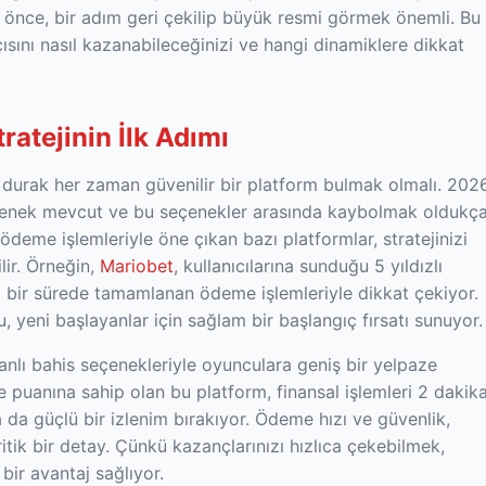
önce, bir adım geri çekilip büyük resmi görmek önemli. Bu
ısını nasıl kazanabileceğinizi ve hangi dinamiklere dikkat
atejinin İlk Adımı
lk durak her zaman güvenilir bir platform bulmak olmalı. 202
eçenek mevcut ve bu seçenekler arasında kaybolmak oldukç
ödeme işlemleriyle öne çıkan bazı platformlar, stratejinizi
lir. Örneğin,
Mariobet
, kullanıcılarına sunduğu 5 yıldızlı
 bir sürede tamamlanan ödeme işlemleriyle dikkat çekiyor.
 yeni başlayanlar için sağlam bir başlangıç fırsatı sunuyor.
nlı bahis seçenekleriyle oyunculara geniş bir yelpaze
me puanına sahip olan bu platform, finansal işlemleri 2 dakik
da güçlü bir izlenim bırakıyor. Ödeme hızı ve güvenlik,
ritik bir detay. Çünkü kazançlarınızı hızlıca çekebilmek,
bir avantaj sağlıyor.