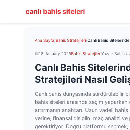
canlı bahis siteleri
Ana Sayfa
/
Bahis Stratejileri
/
Canlı Bahis Sitelerinde 
18 January 2026
Bahis Stratejileri
Yazar: Bahis U
Canlı Bahis Sitelerin
Stratejileri Nasıl Geliş
Canlı bahis dünyasında sürdürülebilir b
bahis siteleri arasında seçim yaparken 
artırmanın anahtarı. Uzun vadeli bahis
yerine, finansal disiplin, maç analizi ve 
gerektiriyor. Doğru platformu seçmek, 