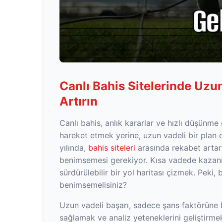
Canlı Bahis Sitelerinde Uzun
Artırın
Canlı bahis, anlık kararlar ve hızlı düşünm
hareket etmek yerine, uzun vadeli bir plan o
yılında,
bahis siteleri
arasında rekabet artark
benimsemesi gerekiyor. Kısa vadede kazanma
sürdürülebilir bir yol haritası çizmek. Peki,
benimsemelisiniz?
Uzun vadeli başarı, sadece şans faktörüne b
sağlamak ve analiz yeteneklerini geliştirmek