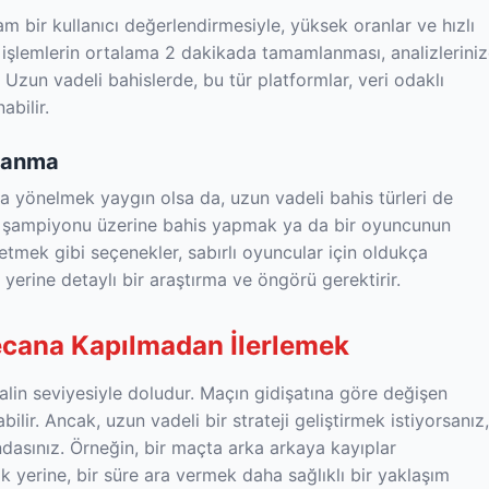
m bir kullanıcı değerlendirmesiyle, yüksek oranlar ve hızlı
 işlemlerin ortalama 2 dakikada tamamlanması, analizlerini
Uzun vadeli bahislerde, bu tür platformlar, veri odaklı
abilir.
klanma
ra yönelmek yaygın olsa da, uzun vadeli bahis türleri de
ligin şampiyonu üzerine bahis yapmak ya da bir oyuncunun
tmek gibi seçenekler, sabırlı oyuncular için oldukça
ar yerine detaylı bir araştırma ve öngörü gerektirir.
yecana Kapılmadan İlerlemek
alin seviyesiyle doludur. Maçın gidişatına göre değişen
ilir. Ancak, uzun vadeli bir strateji geliştirmek istiyorsanız,
asınız. Örneğin, bir maçta arka arkaya kayıplar
 yerine, bir süre ara vermek daha sağlıklı bir yaklaşım